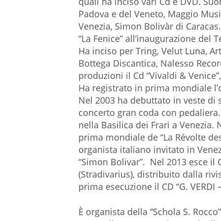
quali ha inciso vari Cd e DVD. Suon
Padova e del Veneto, Maggio Musica
Venezia, Simon Bolivàr di Caracas.
“La Fenice” all’inaugurazione del T
Ha inciso per Tring, Velut Luna, Ar
Bottega Discantica, Nalesso Record
produzioni il Cd “Vivaldi & Venice”,
Ha registrato in prima mondiale l
Nel 2003 ha debuttato in veste di 
concerto gran coda con pedaliera. 
nella Basilica dei Frari a Venezia. 
prima mondiale de “La Révolte des 
organista italiano invitato in Ven
“Simon Bolivar”. Nel 2013 esce il 
(Stradivarius), distribuito dalla ri
prima esecuzione il CD “G. VERDI –
È organista della “Schola S. Rocco” 