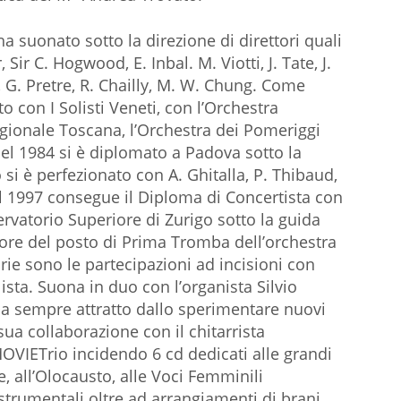
suonato sotto la direzione di direttori quali
, Sir C. Hogwood, E. Inbal. M. Viotti, J. Tate, J.
 G. Pretre, R. Chailly, M. W. Chung. Come
 con I Solisti Veneti, con l’Orchestra
egionale Toscana, l’Orchestra dei Pomeriggi
Nel 1984 si è diplomato a Padova sotto la
 si è perfezionato con A. Ghitalla, P. Thibaud,
el 1997 consegue il Diploma di Concertista con
ervatorio Superiore di Zurigo sotto la guida
tore del posto di Prima Tromba dell’orchestra
rie sono le partecipazioni ad incisioni con
sta. Suona in duo con l’organista Silvio
 Da sempre attratto dallo sperimentare nuovi
 sua collaborazione con il chitarrista
VIETrio incidendo 6 cd dedicati alle grandi
 all’Olocausto, alle Voci Femminili
e strumentali oltre ad arrangiamenti di brani