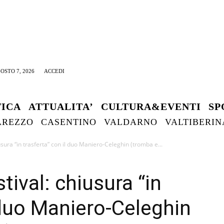
OSTO 7, 2026
ACCEDI
TICA
ATTUALITA’
CULTURA&EVENTI
SP
AREZZO
CASENTINO
VALDARNO
VALTIBERIN
sura “in trasferta” con il duo Maniero-Celeghin (tromba e...
ival: chiusura “in
 duo Maniero-Celeghin