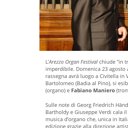
L’
Arezzo Organ Festival
chiude “in t
imperdibile. Domenica 23 agosto a
rassegna avrà luogo a Civitella in 
Bartolomeo (Badia al Pino), si es
(organo) e
Fabiano Maniero
(trom
Sulle note di Georg Friedrich Hän
Bartholdy e Giuseppe Verdi cala il
musica d’organo che, unica in Ital
edizione grazie alla direzione arti