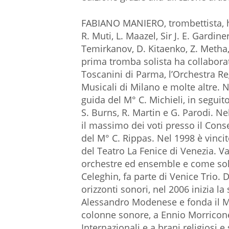
FABIANO MANIERO, trombettista, ha 
R. Muti, L. Maazel, Sir J. E. Gardiner
Temirkanov, D. Kitaenko, Z. Metha,
prima tromba solista ha collaborato
Toscanini di Parma, l’Orchestra R
Musicali di Milano e molte altre. 
guida del M° C. Michieli, in seguito
S. Burns, R. Martin e G. Parodi. N
il massimo dei voti presso il Cons
del M° C. Rippas. Nel 1998 è vinci
del Teatro La Fenice di Venezia. Va
orchestre ed ensemble e come soli
Celeghin, fa parte di Venice Trio.
orizzonti sonori, nel 2006 inizia la
Alessandro Modenese e fonda il MO
colonne sonore, a Ennio Morricone,
Internazionali e a brani religiosi 