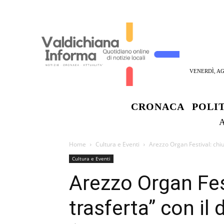
VENERDÌ, AG
CRONACA
POLI
Home
Cultura e Eventi
Arezzo Organ Festival: chiu
Cultura e Eventi
Arezzo Organ Fest
trasferta” con il