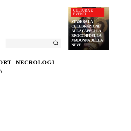
CULTURA E
EVENTI
STASERA LA
CELEBRAZIONE
ALLA CAPPELLA
BROCCHI DELLA
MADONNA DELLA
NEVE
ORT
NECROLOGI
A