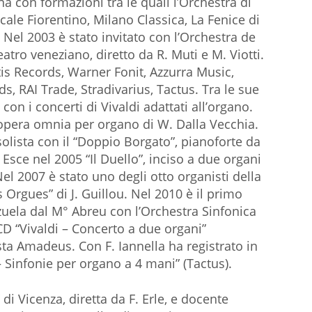
a con formazioni tra le quali l’Orchestra di
le Fiorentino, Milano Classica, La Fenice di
 Nel 2003 è stato invitato con l’Orchestra de
eatro veneziano, diretto da R. Muti e M. Viotti.
tis Records, Warner Fonit, Azzurra Music,
s, RAI Trade, Stradivarius, Tactus. Tra le sue
 con i concerti di Vivaldi adattati all’organo.
’opera omnia per organo di W. Dalla Vecchia.
solista con il “Doppio Borgato”, pianoforte da
Esce nel 2005 “Il Duello”, inciso a due organi
Nel 2007 è stato uno degli otto organisti della
Orgues” di J. Guillou. Nel 2010 è il primo
ezuela dal M° Abreu con l’Orchestra Sinfonica
CD “Vivaldi – Concerto a due organi”
vista Amadeus. Con F. Iannella ha registrato in
 Sinfonie per organo a 4 mani” (Tactus).
di Vicenza, diretta da F. Erle, e docente