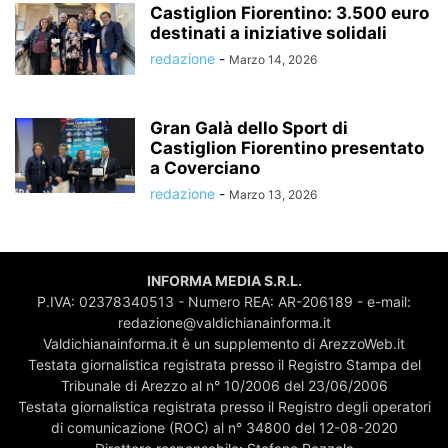
Castiglion Fiorentino: 3.500 euro
destinati a iniziative solidali
redazione
-
Marzo 14, 2026
Gran Galà dello Sport di
Castiglion Fiorentino presentato
a Coverciano
redazione
-
Marzo 13, 2026
INFORMA MEDIA S.R.L.
P.IVA: 02378340513 - Numero REA: AR-206189 - e-mail:
redazione@valdichianainforma.it
Valdichianainforma.it è un supplemento di ArezzoWeb.it
Testata giornalistica registrata presso il Registro Stampa del
Tribunale di Arezzo al n° 10/2006 del 23/06/2006
Testata giornalistica registrata presso il Registro degli operatori
di comunicazione (ROC) al n° 34800 del 12-08-2020