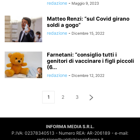
redazione
-
Maggio 9, 2023
Matteo Renzi: “sul Covid girano
soldi a gogo”
redazione
-
Dicembre 15, 2022
Farnetani: “consiglio tutti i
genitori di vaccinare i figli piccoli
(6...
redazione
-
Dicembre 12, 2022
1
2
3
INFORMA MEDIA S.R.L.
P.IVA: 02378340513 - Numero REA: AR-206189 - e-mail:
redazione@valdichianainforma.it