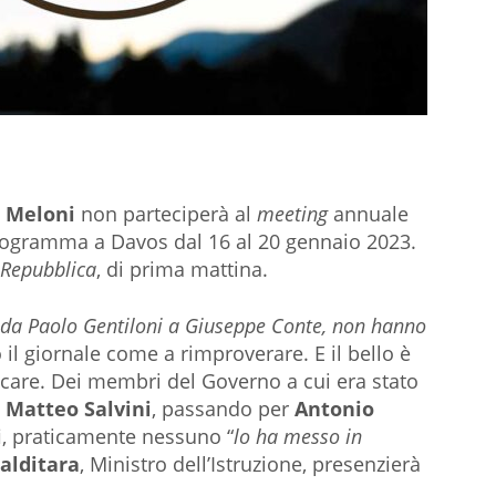
a Meloni
non parteciperà al
meeting
annuale
programma a Davos dal 16 al 20 gennaio 2023.
 Repubblica
, di prima mattina.
, da Paolo Gentiloni a Giuseppe Conte, non hanno
to il giornale come a rimproverare. E il bello è
care. Dei membri del Governo a cui era stato
a
Matteo Salvini
, passando per
Antonio
i
, praticamente nessuno “
lo
ha messo in
alditara
, Ministro dell’Istruzione, presenzierà