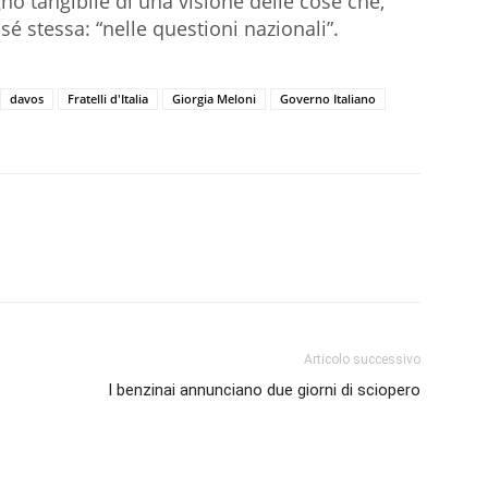
no tangibile di una visione delle cose che,
é stessa: “nelle questioni nazionali”.
davos
Fratelli d'Italia
Giorgia Meloni
Governo Italiano
Articolo successivo
I benzinai annunciano due giorni di sciopero