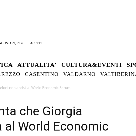
GOSTO 9, 2026
ACCEDI
TICA
ATTUALITA’
CULTURA&EVENTI
SP
AREZZO
CASENTINO
VALDARNO
VALTIBERIN
eloni non andrà al World Economic Forum
ta che Giorgia
à al World Economic