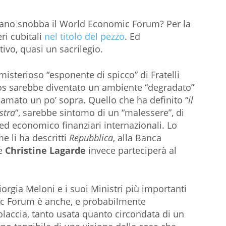
aliano snobba il World Economic Forum? Per la
eri cubitali
nel titolo del pezzo
. Ed
vo, quasi un sacrilegio.
isterioso “esponente di spicco” di Fratelli
avos sarebbe diventato un ambiente “degradato”
icamato un po’ sopra. Quello che ha definito “
il
stra
“, sarebbe sintomo di un “malessere”, di
 ed economico finanziari internazionali. Lo
e li ha descritti
Repubblica
, alla Banca
te
Christine Lagarde
invece parteciperà al
Giorgia Meloni e i suoi Ministri più importanti
c Forum è anche, e probabilmente
olaccia, tanto usata quanto circondata di un