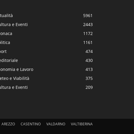
tualità
5961
ltura e Eventi
2443
ronaca
1172
litica
1161
port
474
editoriale
430
conomia e Lavoro
413
teo e Viabilità
375
ltura e Eventi
209
AREZZO
CASENTINO
VALDARNO
VALTIBERINA