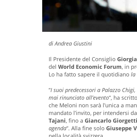
di Andrea Giustini
Il Presidente del Consiglio
Giorgi
del
World Economic Forum
, in 
Lo ha fatto sapere il quotidiano
la
“
I suoi predecessori a Palazzo Chigi
mai rinunciato all’evento
“, ha scrit
che Meloni non sarà l’unica a man
mandato l’invito, per intendersi d
Tajani
, fino a
Giancarlo Giorgett
agenda
“. Alla fine solo
Giuseppe V
nella località svizzera.