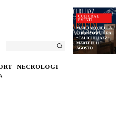
CULTURA E
EVENTI
MARCIANO DELLA
CHIANA OSPITERÀ
“CALICI DI JAZZ”
MARTEDÌ 11
AGOSTO
ORT
NECROLOGI
A