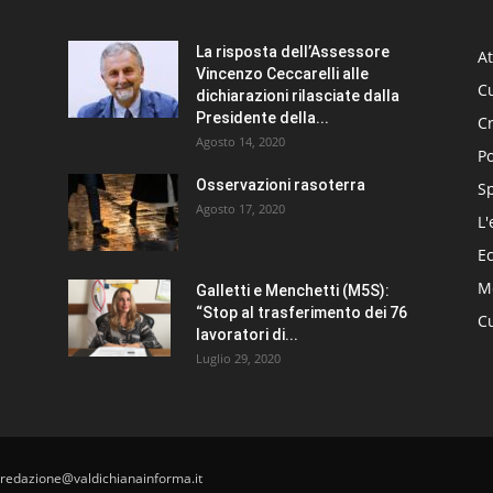
La risposta dell’Assessore
At
Vincenzo Ceccarelli alle
Cu
dichiarazioni rilasciate dalla
Presidente della...
C
Agosto 14, 2020
Po
Osservazioni rasoterra
S
Agosto 17, 2020
L'
E
Me
Galletti e Menchetti (M5S):
“Stop al trasferimento dei 76
Cu
lavoratori di...
Luglio 29, 2020
 redazione@valdichianainforma.it