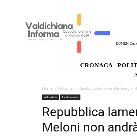
DOMENICA, A
CRONACA
POLI
Home
Attualità
Repubblica lamenta che Giorgia M
Attualità
L'editoriale
Repubblica lamen
Meloni non andr