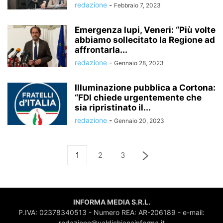
redazione
-
Febbraio 7, 2023
Emergenza lupi, Veneri: “Più volte
abbiamo sollecitato la Regione ad
affrontarla...
redazione
-
Gennaio 28, 2023
Illuminazione pubblica a Cortona:
“FDI chiede urgentemente che
sia ripristinato il...
redazione
-
Gennaio 20, 2023
1
2
3
INFORMA MEDIA S.R.L.
P.IVA: 02378340513 - Numero REA: AR-206189 - e-mail:
redazione@valdichianainforma.it