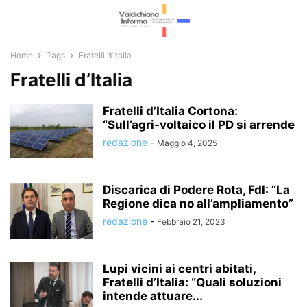
Home
Tags
Fratelli d’Italia
Fratelli d’Italia
Fratelli d’Italia Cortona:
“Sull’agri-voltaico il PD si arrende
redazione
-
Maggio 4, 2025
Discarica di Podere Rota, FdI: “La
Regione dica no all’ampliamento”
redazione
-
Febbraio 21, 2023
Lupi vicini ai centri abitati,
Fratelli d’Italia: “Quali soluzioni
intende attuare...