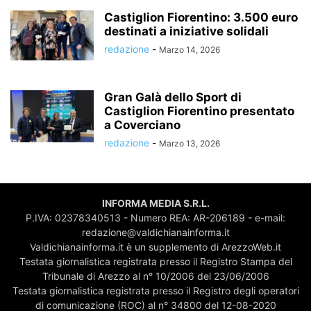
Castiglion Fiorentino: 3.500 euro
destinati a iniziative solidali
redazione
-
Marzo 14, 2026
Gran Galà dello Sport di
Castiglion Fiorentino presentato
a Coverciano
redazione
-
Marzo 13, 2026
INFORMA MEDIA S.R.L.
P.IVA: 02378340513 - Numero REA: AR-206189 - e-mail:
redazione@valdichianainforma.it
Valdichianainforma.it è un supplemento di ArezzoWeb.it
Testata giornalistica registrata presso il Registro Stampa del
Tribunale di Arezzo al n° 10/2006 del 23/06/2006
Testata giornalistica registrata presso il Registro degli operatori
di comunicazione (ROC) al n° 34800 del 12-08-2020