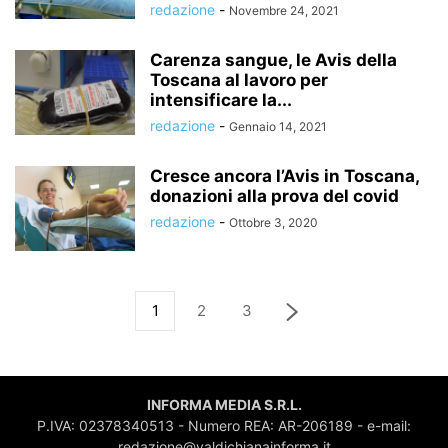
redazione
-
Novembre 24, 2021
Carenza sangue, le Avis della
Toscana al lavoro per
intensificare la...
redazione
-
Gennaio 14, 2021
Cresce ancora l’Avis in Toscana,
donazioni alla prova del covid
redazione
-
Ottobre 3, 2020
1
2
3
INFORMA MEDIA S.R.L.
P.IVA: 02378340513 - Numero REA: AR-206189 - e-mail:
redazione@valdichianainforma.it