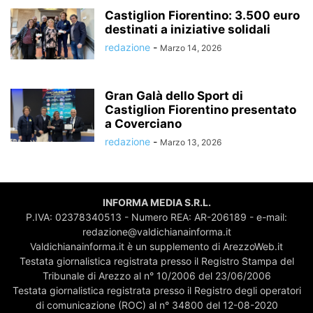
Castiglion Fiorentino: 3.500 euro
destinati a iniziative solidali
redazione
-
Marzo 14, 2026
Gran Galà dello Sport di
Castiglion Fiorentino presentato
a Coverciano
redazione
-
Marzo 13, 2026
INFORMA MEDIA S.R.L.
P.IVA: 02378340513 - Numero REA: AR-206189 - e-mail:
redazione@valdichianainforma.it
Valdichianainforma.it è un supplemento di ArezzoWeb.it
Testata giornalistica registrata presso il Registro Stampa del
Tribunale di Arezzo al n° 10/2006 del 23/06/2006
Testata giornalistica registrata presso il Registro degli operatori
di comunicazione (ROC) al n° 34800 del 12-08-2020