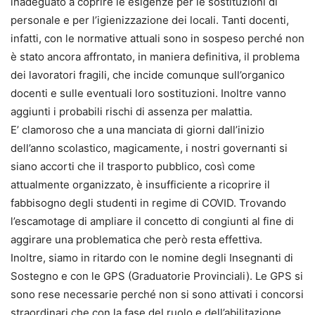
inadeguato a coprire le esigenze per le sostituzioni di
personale e per l’igienizzazione dei locali. Tanti docenti,
infatti, con le normative attuali sono in sospeso perché non
è stato ancora affrontato, in maniera definitiva, il problema
dei lavoratori fragili, che incide comunque sull’organico
docenti e sulle eventuali loro sostituzioni. Inoltre vanno
aggiunti i probabili rischi di assenza per malattia.
E’ clamoroso che a una manciata di giorni dall’inizio
dell’anno scolastico, magicamente, i nostri governanti si
siano accorti che il trasporto pubblico, così come
attualmente organizzato, è insufficiente a ricoprire il
fabbisogno degli studenti in regime di COVID. Trovando
l’escamotage di ampliare il concetto di congiunti al fine di
aggirare una problematica che però resta effettiva.
Inoltre, siamo in ritardo con le nomine degli Insegnanti di
Sostegno e con le GPS (Graduatorie Provinciali). Le GPS si
sono rese necessarie perché non si sono attivati i concorsi
straordinari che con la fase del ruolo e dell’abilitazione