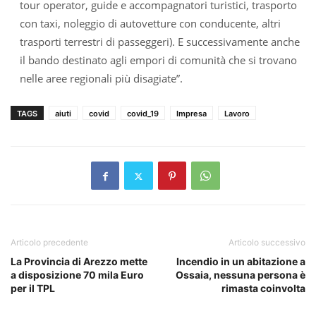
tour operator, guide e accompagnatori turistici, trasporto
con taxi, noleggio di autovetture con conducente, altri
trasporti terrestri di passeggeri). E successivamente anche
il bando destinato agli empori di comunità che si trovano
nelle aree regionali più disagiate”.
TAGS
aiuti
covid
covid_19
Impresa
Lavoro
Articolo precedente
Articolo successivo
La Provincia di Arezzo mette
Incendio in un abitazione a
a disposizione 70 mila Euro
Ossaia, nessuna persona è
per il TPL
rimasta coinvolta