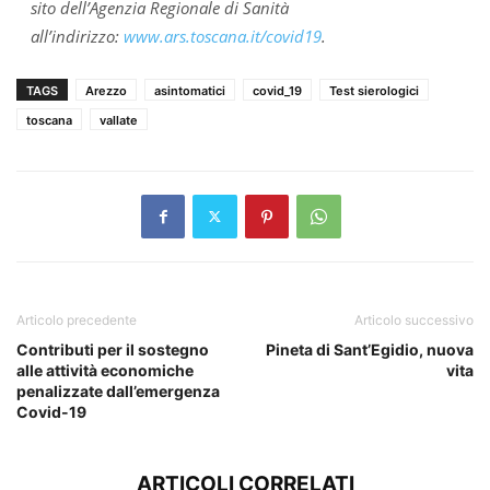
sito dell’Agenzia Regionale di Sanità
all’indirizzo:
www.ars.toscana.it/covid19
.
TAGS
Arezzo
asintomatici
covid_19
Test sierologici
toscana
vallate
Articolo precedente
Articolo successivo
Contributi per il sostegno
Pineta di Sant’Egidio, nuova
alle attività economiche
vita
penalizzate dall’emergenza
Covid-19
ARTICOLI CORRELATI