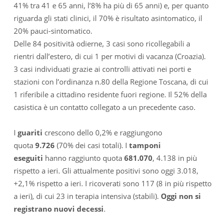
41% tra 41 e 65 anni, l’8% ha più di 65 anni) e, per quanto
riguarda gli stati clinici, il 70% è risultato asintomatico, il
20% pauci-sintomatico.
Delle 84 positività odierne, 3 casi sono ricollegabili a
rientri dall’estero, di cui 1 per motivi di vacanza (Croazia).
3 casi individuati grazie ai controlli attivati nei porti e
stazioni con l’ordinanza n.80 della Regione Toscana, di cui
1 riferibile a cittadino residente fuori regione. Il 52% della
casistica è un contatto collegato a un precedente caso.
I
guariti
crescono dello 0,2% e raggiungono
quota
9.726
(70% dei casi totali). I
tamponi
eseguiti
hanno raggiunto quota
681.070
, 4.138 in più
rispetto a ieri. Gli attualmente positivi sono oggi 3.018,
+2,1% rispetto a ieri. I ricoverati sono 117 (8 in più rispetto
a ieri), di cui 23 in terapia intensiva (stabili).
Oggi non si
registrano nuovi decessi
.