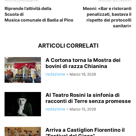
Articolo precedente
Articolo successivo
Riprende l’attività della
Meoni: «Bar e ristoranti
Scuola di
penalizzati, bastava il
Musica comunale di Badia al Pino
rispetto dei protocolli
sanitari»
ARTICOLI CORRELATI
A Cortona torna la Mostra dei
bovini di razza Chianina
redazione
-
Marzo 16, 2026
Al Teatro Rosini la sinfonia di
racconti di Terre senza promesse
redazione
-
Marzo 15, 2026
Arriva a Castiglion Fiorentino il
“Festival del Gioco”