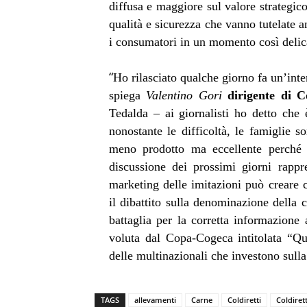
diffusa e maggiore sul valore strategico
qualità e sicurezza che vanno tutelate a
i consumatori in un momento così delica
“
Ho rilasciato qualche giorno fa un’int
spiega
Valentino Gori
dirigente di Co
Tedalda – ai giornalisti ho detto che 
nonostante le difficoltà, le famiglie s
meno prodotto ma eccellente perché s
discussione dei prossimi giorni rappr
marketing delle imitazioni può creare c
il dibattito sulla denominazione della 
battaglia per la corretta informazion
voluta dal Copa-Cogeca intitolata “Qu
delle multinazionali che investono sulla 
TAGS
allevamenti
Carne
Coldiretti
Coldiret