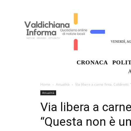
VENERDÌ, AG
CRONACA
POLI
Home
Attualità
Via libera a carne finta. Coldiretti
Attualità
Via libera a carne
“Questa non è un