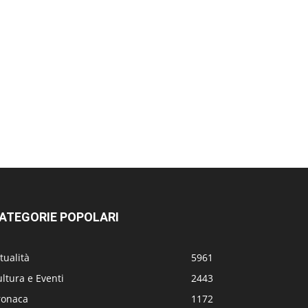
ATEGORIE POPOLARI
tualità
5961
ltura e Eventi
2443
ronaca
1172