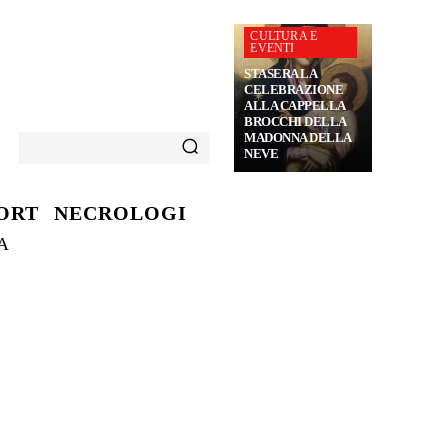
CULTURA E
EVENTI
STASERA LA
CELEBRAZIONE
ALLA CAPPELLA
BROCCHI DELLA
MADONNA DELLA
NEVE
ORT
NECROLOGI
A