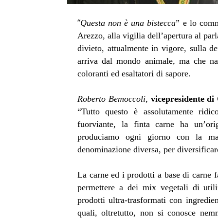
“
Questa non è una bistecca
” e lo comm
Arezzo, alla vigilia dell’apertura al pa
divieto, attualmente in vigore, sulla d
arriva dal mondo animale, ma che nas
coloranti ed esaltatori di sapore.
Roberto Bemoccoli
,
vicepresidente di
“Tutto questo è assolutamente ridic
fuorviante, la finta carne ha un’or
produciamo ogni giorno con la ma
denominazione diversa, per diversificare
La carne ed i prodotti a base di carne fa
permettere a dei mix vegetali di util
prodotti ultra-trasformati con ingredie
quali, oltretutto, non si conosce ne