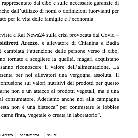
 rappresentato dal cibo e sulle necessarie garanzie di
nche dall’utilizzo di nomi o definizioni fuorvianti per
to per la vita delle famiglie e l’economia.
ervista a Rai News24 sulla crisi provocata dal Covid –
ldiretti
Arezzo
, e allevatore di Chianina a Badia
è cambiata l’attenzione delle persone verso il cibo,
ono tornate a scegliere la qualità, magari acquistano
anno riconoscere il valore dell’alimentazione. La
esenta per noi allevatori una vergogna assoluta. Il
onfusione sui valori nutritivi dei prodotti per questo
carne non è un attacco ai prodotti vegetali, ma è una
e al consumatore. Aderiamo anche noi alla campagna
esta non è una bistecca” per contrastare le lobbies
carne finta, vegetale o creata in laboratorio”.
ti Arezzo
consumatori
salute