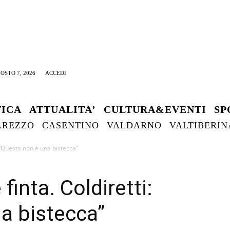
OSTO 7, 2026
ACCEDI
TICA
ATTUALITA’
CULTURA&EVENTI
SP
AREZZO
CASENTINO
VALDARNO
VALTIBERIN
: “Questa non è una bistecca”
 finta. Coldiretti:
a bistecca”