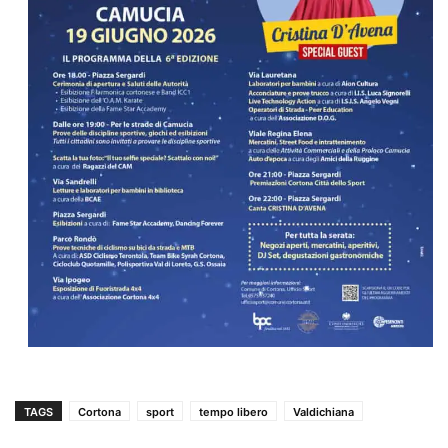
TAGS
Cortona
sport
tempo libero
Valdichiana