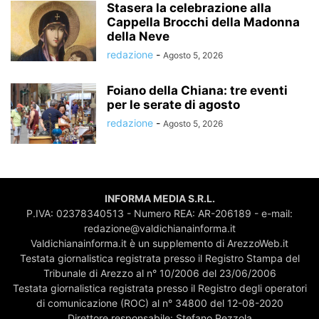
Stasera la celebrazione alla
Cappella Brocchi della Madonna
della Neve
redazione
-
Agosto 5, 2026
Foiano della Chiana: tre eventi
per le serate di agosto
redazione
-
Agosto 5, 2026
INFORMA MEDIA S.R.L.
P.IVA: 02378340513 - Numero REA: AR-206189 - e-mail:
redazione@valdichianainforma.it
Valdichianainforma.it è un supplemento di ArezzoWeb.it
Testata giornalistica registrata presso il Registro Stampa del
Tribunale di Arezzo al n° 10/2006 del 23/06/2006
Testata giornalistica registrata presso il Registro degli operatori
di comunicazione (ROC) al n° 34800 del 12-08-2020
Direttore responsabile: Stefano Pezzola