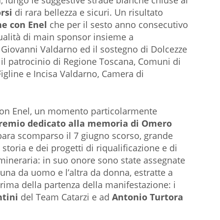
a
, lungo le suggestive strade bianche chiuse al
rsi
di rara bellezza e sicuri. Un risultato
ne con Enel
che per il sesto anno consecutivo
ualità di main sponsor insieme a
Giovanni Valdarno ed il sostegno di Dolcezze
 il patrocinio di Regione Toscana, Comuni di
Figline e Incisa Valdarno, Camera di
 con Enel, un momento particolarmente
remio dedicato alla memoria di Omero
rbara scomparso il 7 giugno scorso, grande
toria e dei progetti di riqualificazione e di
 mineraria: in suo onore sono state assegnate
, una da uomo e l’altra da donna, estratte a
 prima della partenza della manifestazione: i
ntini
del Team Catarzi e ad
Antonio Turtora