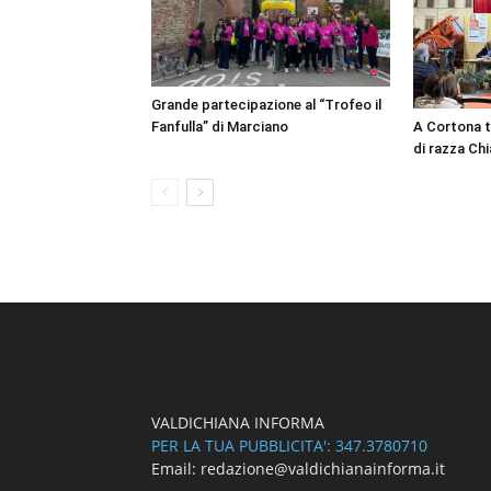
Grande partecipazione al “Trofeo il
Fanfulla” di Marciano
A Cortona t
di razza Chi
VALDICHIANA INFORMA
PER LA TUA PUBBLICITA': 347.3780710
Email: redazione@valdichianainforma.it