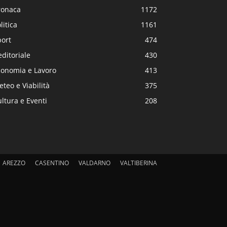
ronaca
1172
litica
1161
port
474
editoriale
430
conomia e Lavoro
413
teo e Viabilità
375
ltura e Eventi
208
AREZZO
CASENTINO
VALDARNO
VALTIBERINA