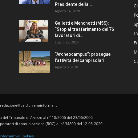
Presidente della...
C
Agosto 14, 2020
Po
Galletti e Menchetti (M5S):
S
“Stop al trasferimento dei 76
L'
lavoratori di...
Luglio 29, 2020
E
Me
“Archeocampus”: prosegue
l’attività dei campi solari
Cu
Agosto 3, 2020
 redazione@valdichianainforma.it
t
pa del Tribunale di Arezzo al n° 10/2006 del 23/06/2006
i operatori di comunicazione (ROC) al n° 34800 del 12-08-2020
Informativa Cookies