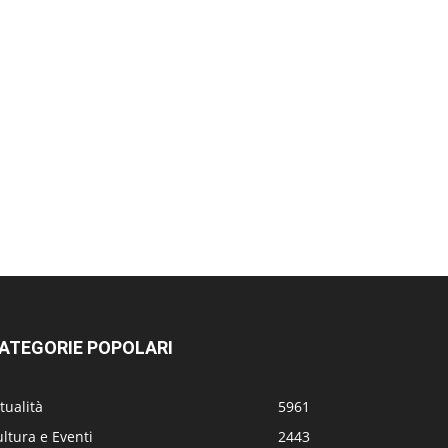
ATEGORIE POPOLARI
tualità
5961
ltura e Eventi
2443