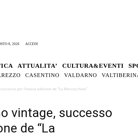
STO 8, 2026
ACCEDI
TICA
ATTUALITA’
CULTURA&EVENTI
SP
AREZZO
CASENTINO
VALDARNO
VALTIBERIN
 successo per l’ottava edizione de “La Marzocchina”
mo vintage, successo
ione de “La