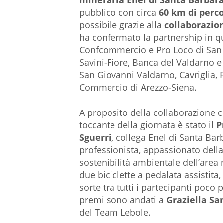
mineraria Enel di Santa Barbar
pubblico con circa
60 km di perco
possibile grazie alla
collaborazio
ha confermato la partnership in q
Confcommercio e Pro Loco di San 
Savini-Fiore, Banca del Valdarno e
San Giovanni Valdarno, Cavriglia, 
Commercio di Arezzo-Siena.
A proposito della collaborazione
toccante della giornata è stato il
P
Sguerri
, collega Enel di Santa Ba
professionista, appassionato della s
sostenibilità ambientale dell’area
due biciclette a pedalata assistita
sorte tra tutti i partecipanti poco
premi sono andati a
Graziella Sa
del Team Lebole.