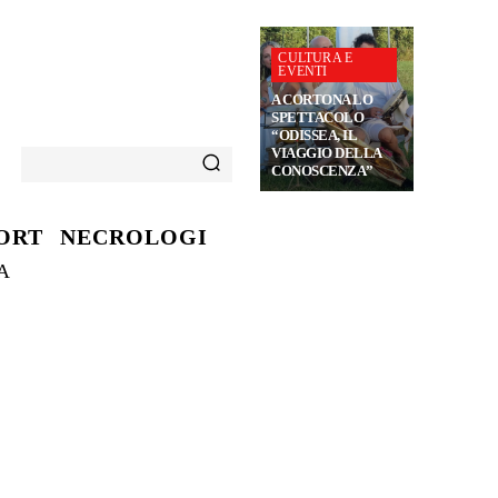
CULTURA E
EVENTI
A CORTONA LO
SPETTACOLO
“ODISSEA, IL
VIAGGIO DELLA
CONOSCENZA”
ORT
NECROLOGI
A