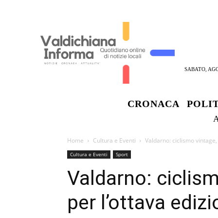
SABATO, AGO
CRONACA
POLI
Home
Cultura e Eventi
Valdarno: ciclismo vintage,
Cultura e Eventi
Sport
Valdarno: ciclis
per l’ottava ediz