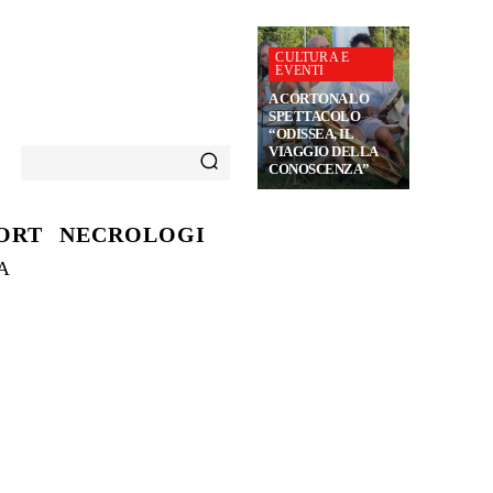
CULTURA E
EVENTI
A CORTONA LO
SPETTACOLO
“ODISSEA, IL
VIAGGIO DELLA
CONOSCENZA”
ORT
NECROLOGI
A