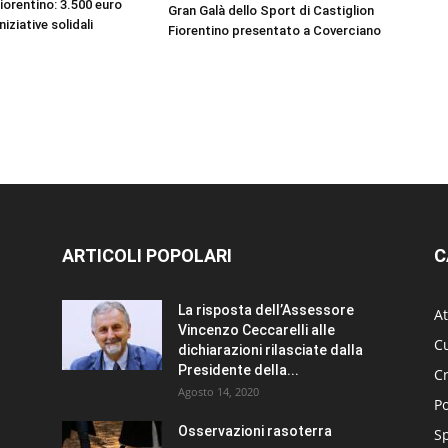
iorentino: 3.500 euro
Gran Galà dello Sport di Castiglion
niziative solidali
Fiorentino presentato a Coverciano
ARTICOLI POPOLARI
C
La risposta dell’Assessore
At
Vincenzo Ceccarelli alle
Cu
dichiarazioni rilasciate dalla
Presidente della...
C
Agosto 14, 2020
Po
Osservazioni rasoterra
S