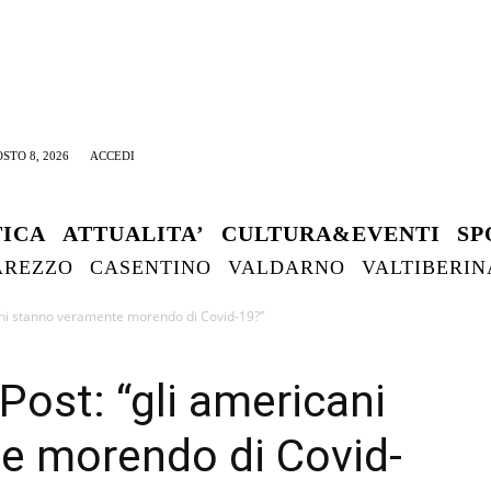
STO 8, 2026
ACCEDI
TICA
ATTUALITA’
CULTURA&EVENTI
SP
AREZZO
CASENTINO
VALDARNO
VALTIBERIN
ani stanno veramente morendo di Covid-19?”
ost: “gli americani
e morendo di Covid-