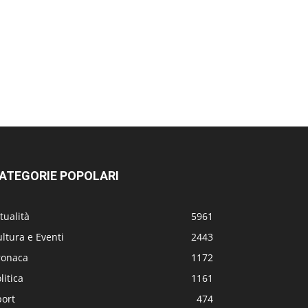
ATEGORIE POPOLARI
tualità
5961
ltura e Eventi
2443
ronaca
1172
litica
1161
port
474