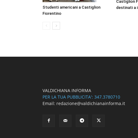
Castiglion F
Studenti americani a Castiglion
destinati a i
Fiorentino
VALDICHIANA INFORMA
PER LA TUA PUBBLICITA': 347.3780710
Email: redazione@valdichianainforma.it