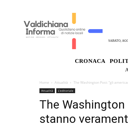
SABATO, AGO
CRONACA
POLI
Home
Attualità
The Washington Post: “gli americ
Attualità
L'editoriale
The Washington P
stanno verament