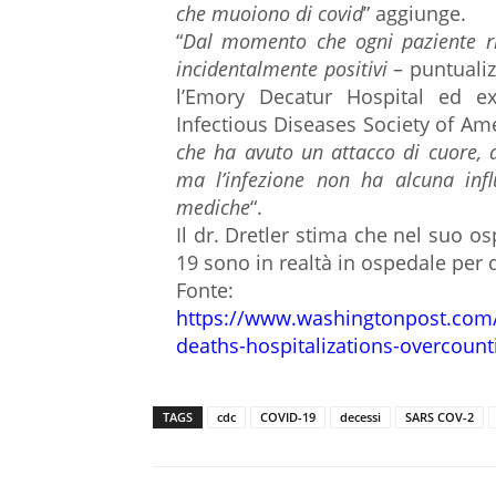
che muoiono di covid
” aggiunge.
“
Dal momento che ogni paziente ric
incidentalmente positivi
– puntualiz
l’Emory Decatur Hospital ed ex
Infectious Diseases Society of Am
che ha avuto un attacco di cuore, a
ma l’infezione non ha alcuna inf
mediche
“.
Il dr. Dretler stima che nel suo o
19 sono in realtà in ospedale per 
Fonte:
https://www.washingtonpost.com
deaths-hospitalizations-overcount
TAGS
cdc
COVID-19
decessi
SARS COV-2