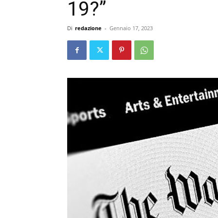
19?”
Di
redazione
-
Gennaio 17, 2023