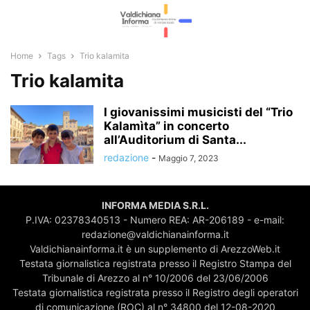
Home
Tags
Trio kalamita
Trio kalamita
I giovanissimi musicisti del “Trio
Kalamìta” in concerto
all’Auditorium di Santa...
redazione
-
Maggio 7, 2023
INFORMA MEDIA S.R.L.
P.IVA: 02378340513 - Numero REA: AR-206189 - e-mail:
redazione@valdichianainforma.it
Valdichianainforma.it è un supplemento di ArezzoWeb.it
Testata giornalistica registrata presso il Registro Stampa del
Tribunale di Arezzo al n° 10/2006 del 23/06/2006
Testata giornalistica registrata presso il Registro degli operatori
di comunicazione (ROC) al n° 34800 del 12-08-2020