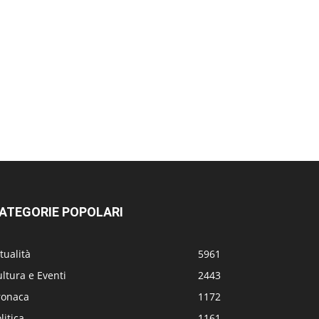
ATEGORIE POPOLARI
tualità
5961
ltura e Eventi
2443
ronaca
1172
litica
1161