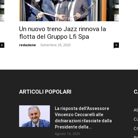
Un nuovo treno Jazz rinnova la
flotta del Gruppo Lfi Spa
redazione
-
Settembre 29, 2020
0
0
ARTICOLI POPOLARI
C
La risposta dell’Assessore
At
Vincenzo Ceccarelli alle
Cu
dichiarazioni rilasciate dalla
Presidente della...
C
Agosto 14, 2020
Po