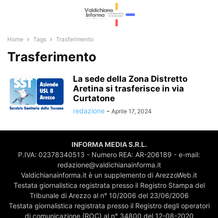
Home
Tags
Trasferimento
Trasferimento
La sede della Zona Distretto
Aretina si trasferisce in via
Curtatone
redazione
-
Aprile 17, 2024
INFORMA MEDIA S.R.L.
P.IVA: 02378340513 - Numero REA: AR-206189 - e-mail:
redazione@valdichianainforma.it
Valdichianainforma.it è un supplemento di ArezzoWeb.it
Testata giornalistica registrata presso il Registro Stampa del
Tribunale di Arezzo al n° 10/2006 del 23/06/2006
Testata giornalistica registrata presso il Registro degli operatori
di comunicazione (ROC) al n° 34800 del 12-08-2020