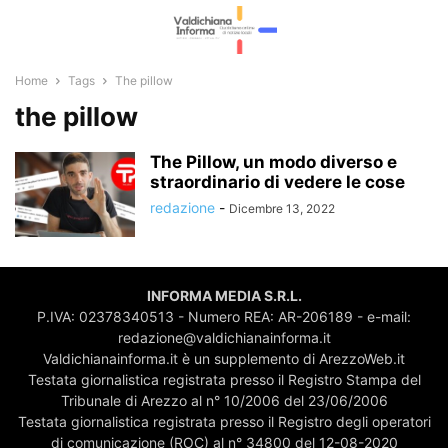
Home
Tags
The pillow
the pillow
The Pillow, un modo diverso e
straordinario di vedere le cose
redazione
-
Dicembre 13, 2022
INFORMA MEDIA S.R.L.
P.IVA: 02378340513 - Numero REA: AR-206189 - e-mail:
redazione@valdichianainforma.it
Valdichianainforma.it è un supplemento di ArezzoWeb.it
Testata giornalistica registrata presso il Registro Stampa del
Tribunale di Arezzo al n° 10/2006 del 23/06/2006
Testata giornalistica registrata presso il Registro degli operatori
di comunicazione (ROC) al n° 34800 del 12-08-2020