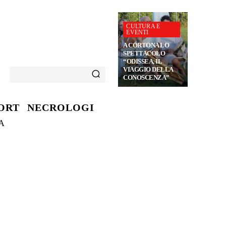
CULTURA E
EVENTI
A CORTONA LO
SPETTACOLO
“ODISSEA, IL
VIAGGIO DELLA
CONOSCENZA”
ORT
NECROLOGI
A