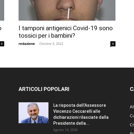
o
I tamponi antigenici Covid-19 sono
tossici per i bambini?
redazione
-
Ottobre 3, 2022
0
0
ARTICOLI POPOLARI
C
La risposta dell’Assessore
At
Vincenzo Ceccarelli alle
Cu
dichiarazioni rilasciate dalla
Presidente della...
C
Agosto 14, 2020
Po