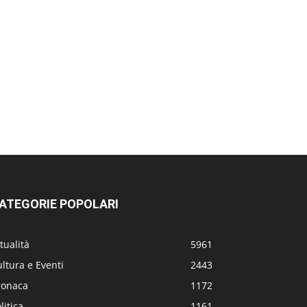
ATEGORIE POPOLARI
tualità
5961
ltura e Eventi
2443
ronaca
1172
litica
1161