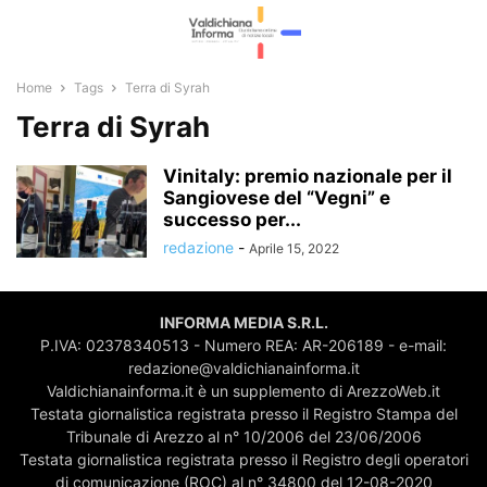
Home
Tags
Terra di Syrah
Terra di Syrah
Vinitaly: premio nazionale per il
Sangiovese del “Vegni” e
successo per...
redazione
-
Aprile 15, 2022
INFORMA MEDIA S.R.L.
P.IVA: 02378340513 - Numero REA: AR-206189 - e-mail:
redazione@valdichianainforma.it
Valdichianainforma.it è un supplemento di ArezzoWeb.it
Testata giornalistica registrata presso il Registro Stampa del
Tribunale di Arezzo al n° 10/2006 del 23/06/2006
Testata giornalistica registrata presso il Registro degli operatori
di comunicazione (ROC) al n° 34800 del 12-08-2020