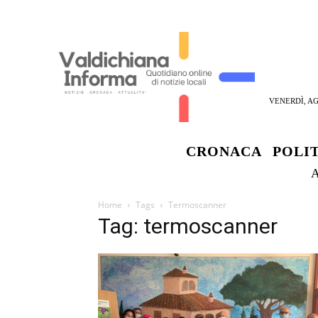
VENERDÌ, AG
CRONACA
POLI
Home
Tags
Termoscanner
Tag: termoscanner