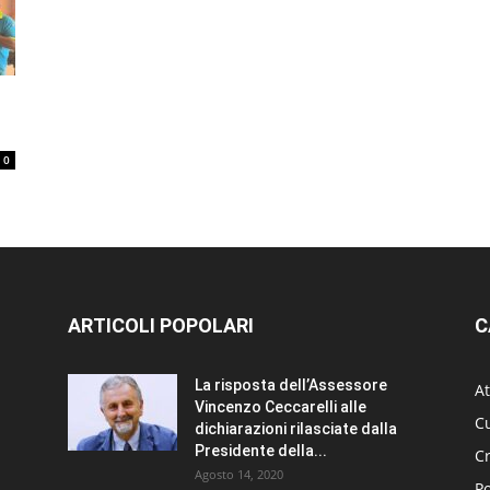
0
ARTICOLI POPOLARI
C
La risposta dell’Assessore
At
Vincenzo Ceccarelli alle
Cu
dichiarazioni rilasciate dalla
Presidente della...
C
Agosto 14, 2020
Po