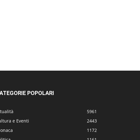
ATEGORIE POPOLARI
tualità
5961
ltura e Eventi
2443
ronaca
1172
litica
1161