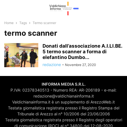
Home
Tags
Termo scanner
termo scanner
Donati dall’associazione A.I.LI.BE.
5 termo scanner a forma di
elefantino Dumbo...
redazione
-
Novembre 27, 2020
INFORMA MEDIA S.R.L.
P.IVA: 02378340513 - Numero REA: AR-206189 - e-mail:
redazione@valdichianainforma.it
Valdichianainforma.it è un supplemento di ArezzoWeb.it
Testata giornalistica registrata presso il Registro Stampa del
Tribunale di Arezzo al n° 10/2006 del 23/06/2006
Testata giornalistica registrata presso il Registro degli operatori
di comunicazione (ROC) al n° 34800 del 12-08-2020