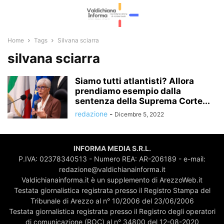
Home
Tags
Silvana sciarra
silvana sciarra
Siamo tutti atlantisti? Allora
prendiamo esempio dalla
sentenza della Suprema Corte...
redazione
-
Dicembre 5, 2022
INFORMA MEDIA S.R.L.
P.IVA: 02378340513 - Numero REA: AR-206189 - e-mail:
redazione@valdichianainforma.it
Valdichianainforma.it è un supplemento di ArezzoWeb.it
Testata giornalistica registrata presso il Registro Stampa del
Tribunale di Arezzo al n° 10/2006 del 23/06/2006
Testata giornalistica registrata presso il Registro degli operatori
di comunicazione (ROC) al n° 34800 del 12-08-2020