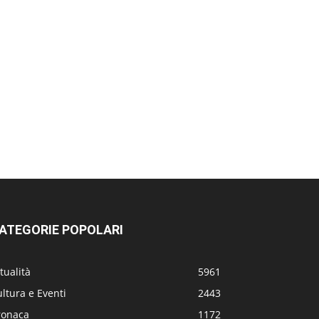
ATEGORIE POPOLARI
tualità
5961
ltura e Eventi
2443
ronaca
1172