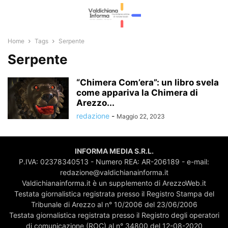
Home
Tags
Serpente
Serpente
“Chimera Com’era”: un libro svela
come appariva la Chimera di
Arezzo...
redazione
-
Maggio 22, 2023
INFORMA MEDIA S.R.L.
P.IVA: 02378340513 - Numero REA: AR-206189 - e-mail:
redazione@valdichianainforma.it
Valdichianainforma.it è un supplemento di ArezzoWeb.it
Testata giornalistica registrata presso il Registro Stampa del
Tribunale di Arezzo al n° 10/2006 del 23/06/2006
Testata giornalistica registrata presso il Registro degli operatori
di comunicazione (ROC) al n° 34800 del 12-08-2020