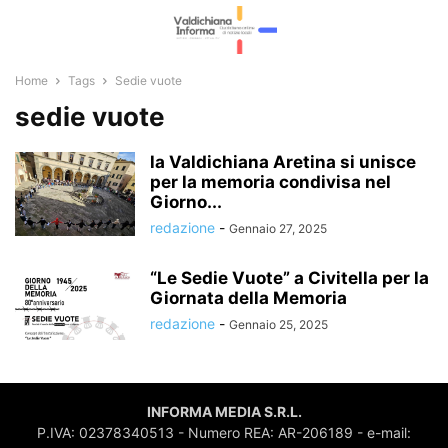
Home
Tags
Sedie vuote
sedie vuote
la Valdichiana Aretina si unisce
per la memoria condivisa nel
Giorno...
redazione
-
Gennaio 27, 2025
“Le Sedie Vuote” a Civitella per la
Giornata della Memoria
redazione
-
Gennaio 25, 2025
INFORMA MEDIA S.R.L.
P.IVA: 02378340513 - Numero REA: AR-206189 - e-mail: