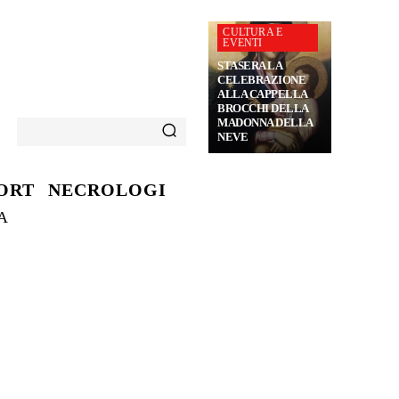
CULTURA E
EVENTI
STASERA LA
CELEBRAZIONE
ALLA CAPPELLA
BROCCHI DELLA
MADONNA DELLA
NEVE
ORT
NECROLOGI
A