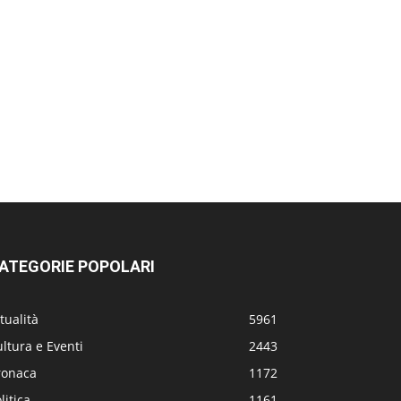
ATEGORIE POPOLARI
tualità
5961
ltura e Eventi
2443
ronaca
1172
litica
1161