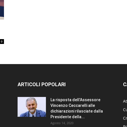
0
ARTICOLI POPOLARI
C
La risposta dell’Assessore
At
Vincenzo Ceccarelli alle
Cu
dichiarazioni rilasciate dalla
Presidente della...
C
Agosto 14, 2020
Po