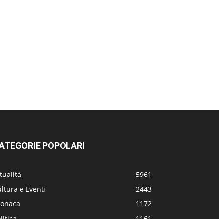
ATEGORIE POPOLARI
tualità
5961
ltura e Eventi
2443
ronaca
1172
litica
1161