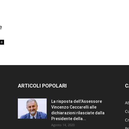
e
0
ARTICOLI POPOLARI
C
La risposta dell’Assessore
At
Vincenzo Ceccarelli alle
Cu
dichiarazioni rilasciate dalla
Presidente della...
C
Agosto 14, 2020
Po