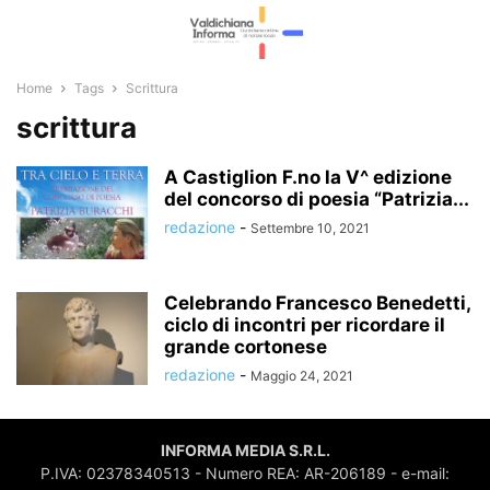
Home
Tags
Scrittura
scrittura
A Castiglion F.no la V^ edizione
del concorso di poesia “Patrizia...
redazione
-
Settembre 10, 2021
Celebrando Francesco Benedetti,
ciclo di incontri per ricordare il
grande cortonese
redazione
-
Maggio 24, 2021
INFORMA MEDIA S.R.L.
P.IVA: 02378340513 - Numero REA: AR-206189 - e-mail: