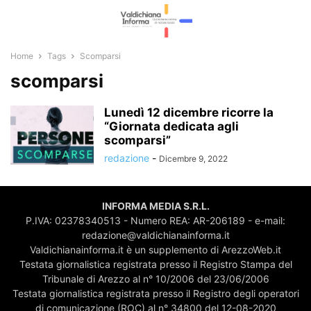
Home
Tags
Scomparsi
scomparsi
Lunedì 12 dicembre ricorre la
“Giornata dedicata agli
scomparsi”
redazione
-
Dicembre 9, 2022
INFORMA MEDIA S.R.L.
P.IVA: 02378340513 - Numero REA: AR-206189 - e-mail:
redazione@valdichianainforma.it
Valdichianainforma.it è un supplemento di ArezzoWeb.it
Testata giornalistica registrata presso il Registro Stampa del
Tribunale di Arezzo al n° 10/2006 del 23/06/2006
Testata giornalistica registrata presso il Registro degli operatori
di comunicazione (ROC) al n° 34800 del 12-08-2020