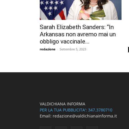
Sarah Elizabeth Sanders: “In
Arkansas non avremo mai un
obbligo vaccinale...
redazione
-
Settembre 5, 2023
VALDICHIANA INFORMA
PER LA TUA PUBBLICITA': 347.3780710
Email: redazione@valdichianainforma.it