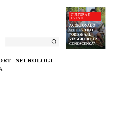
CULTURA E
EVENTI
A CORTONA LO
SPETTACOLO
“ODISSEA, IL
VIAGGIO DELLA
CONOSCENZA”
ORT
NECROLOGI
A