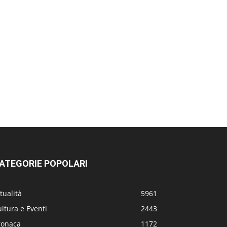
ATEGORIE POPOLARI
tualità
5961
ltura e Eventi
2443
ronaca
1172