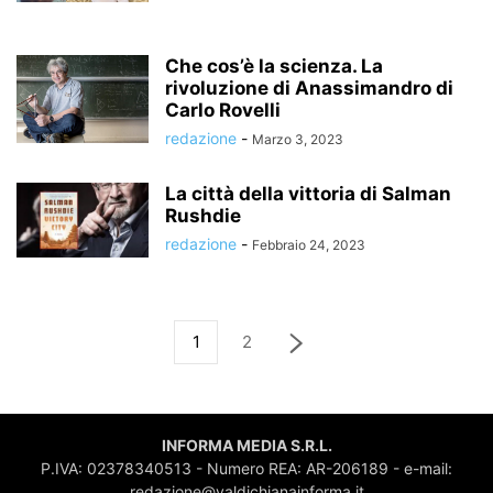
Che cos’è la scienza. La
rivoluzione di Anassimandro di
Carlo Rovelli
redazione
-
Marzo 3, 2023
La città della vittoria di Salman
Rushdie
redazione
-
Febbraio 24, 2023
1
2
INFORMA MEDIA S.R.L.
P.IVA: 02378340513 - Numero REA: AR-206189 - e-mail:
redazione@valdichianainforma.it