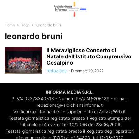
Home
Tags
Leonardo bruni
leonardo bruni
Il Meraviglioso Concerto di
Natale dell’Istituto Comprensivo
Cesalpino
redazione
-
Dicembre 19, 2022
INFORMA MEDIA S.R.L.
P.IVA: 02378340513 - Numero REA: AR-206189 - e-mail:
redazione@valdichianainforma.it
Valdichianainforma.it è un supplemento di ArezzoWeb.it
Testata giornalistica registrata presso il Registro Stampa del
Tribunale di Arezzo al n° 10/2006 del 23/06/2006
Testata giornalistica registrata presso il Registro degli operatori
di comunicazione (ROC) al n° 34800 del 12-08-2020