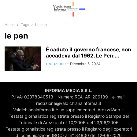
Home
Tags
Le pen
le pen
È caduto il governo francese, non
accadeva dal 1962. Le Pen:...
redazione
-
Dicembre 5, 2024
INFORMA MEDIA S.R.L.
P.IVA: 02378340513 - Numero REA: AR-206189 - e-mail:
redazione@valdichianainforma.it
Valdichianainforma.it è un supplemento di ArezzoWeb.it
Testata giornalistica registrata presso il Registro Stampa del
Tribunale di Arezzo al n° 10/2006 del 23/06/2006
Testata giornalistica registrata presso il Registro degli operatori
di comunicazione (ROC) al n° 34800 del 12-08-2020