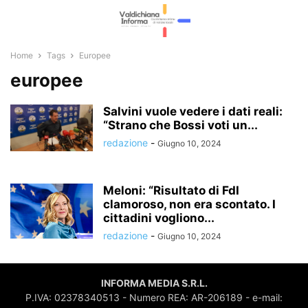
Home
Tags
Europee
europee
Salvini vuole vedere i dati reali:
“Strano che Bossi voti un...
redazione
-
Giugno 10, 2024
Meloni: “Risultato di FdI
clamoroso, non era scontato. I
cittadini vogliono...
redazione
-
Giugno 10, 2024
INFORMA MEDIA S.R.L.
P.IVA: 02378340513 - Numero REA: AR-206189 - e-mail: