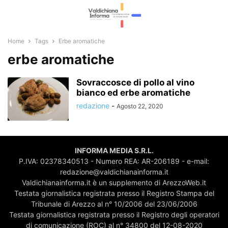
Home
Tags
Erbe aromatiche
erbe aromatiche
Sovraccosce di pollo al vino
bianco ed erbe aromatiche
redazione
-
Agosto 22, 2020
INFORMA MEDIA S.R.L.
P.IVA: 02378340513 - Numero REA: AR-206189 - e-mail:
redazione@valdichianainforma.it
Valdichianainforma.it è un supplemento di ArezzoWeb.it
Testata giornalistica registrata presso il Registro Stampa del
Tribunale di Arezzo al n° 10/2006 del 23/06/2006
Testata giornalistica registrata presso il Registro degli operatori
di comunicazione (ROC) al n° 34800 del 12-08-2020