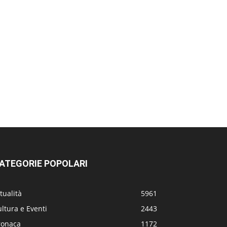
ATEGORIE POPOLARI
tualità
5961
ltura e Eventi
2443
ronaca
1172