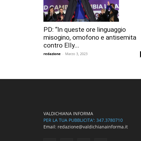
PD: “In queste ore linguaggio
misogino, omofono e antisemita
contro Elly...
redazione
-
Marzo 3, 2023
VALDICHIANA INFORMA
PER LA TUA PUBBLICITA': 347.3780710
Email: redazione@valdichianainforma.it