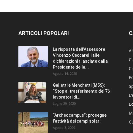
ARTICOLI POPOLARI
C
La risposta dell’Assessore
At
Vincenzo Ceccarelli alle
Cu
dichiarazioni rilasciate dalla
Presidente della...
C
Agosto 14, 2020
Po
Galletti e Menchetti (M5S):
S
“Stop al trasferimento dei 76
L'
lavoratori di...
Luglio 29, 2020
E
Me
“Archeocampus”: prosegue
l’attività dei campi solari
Cu
Agosto 3, 2020