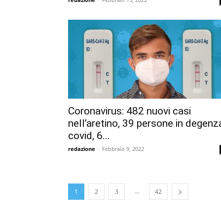
Coronavirus: 482 nuovi casi
nell’aretino, 39 persone in degenz
covid, 6...
redazione
-
Febbraio 9, 2022
...
1
2
3
42