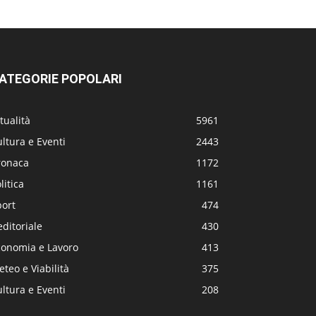
ATEGORIE POPOLARI
tualità
5961
ltura e Eventi
2443
ronaca
1172
litica
1161
port
474
editoriale
430
conomia e Lavoro
413
teo e Viabilità
375
ltura e Eventi
208