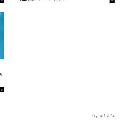
0
0
a
0
Pagina 1 di 42