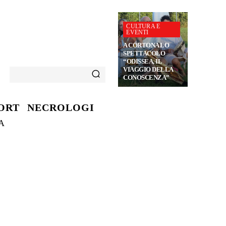
CULTURA E
EVENTI
A CORTONA LO
SPETTACOLO
“ODISSEA, IL
VIAGGIO DELLA
CONOSCENZA”
ORT
NECROLOGI
A