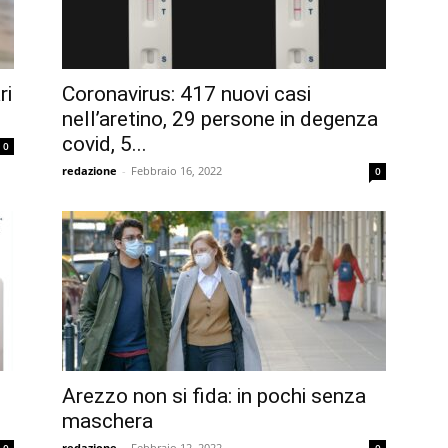
ri
Coronavirus: 417 nuovi casi
nell’aretino, 29 persone in degenza
covid, 5...
0
redazione
-
Febbraio 16, 2022
0
Arezzo non si fida: in pochi senza
maschera
redazione
-
Febbraio 12, 2022