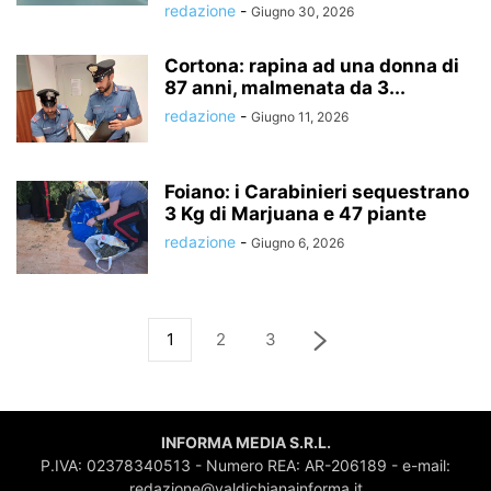
redazione
-
Giugno 30, 2026
Cortona: rapina ad una donna di
87 anni, malmenata da 3...
redazione
-
Giugno 11, 2026
Foiano: i Carabinieri sequestrano
3 Kg di Marjuana e 47 piante
redazione
-
Giugno 6, 2026
1
2
3
INFORMA MEDIA S.R.L.
P.IVA: 02378340513 - Numero REA: AR-206189 - e-mail:
redazione@valdichianainforma.it