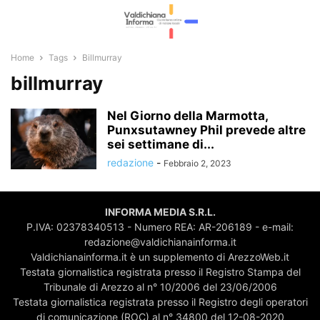
Home
Tags
Billmurray
billmurray
Nel Giorno della Marmotta,
Punxsutawney Phil prevede altre
sei settimane di...
redazione
-
Febbraio 2, 2023
INFORMA MEDIA S.R.L.
P.IVA: 02378340513 - Numero REA: AR-206189 - e-mail:
redazione@valdichianainforma.it
Valdichianainforma.it è un supplemento di ArezzoWeb.it
Testata giornalistica registrata presso il Registro Stampa del
Tribunale di Arezzo al n° 10/2006 del 23/06/2006
Testata giornalistica registrata presso il Registro degli operatori
di comunicazione (ROC) al n° 34800 del 12-08-2020