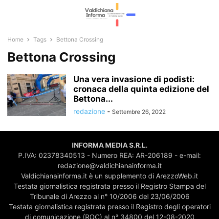
Home
Tags
Bettona Crossing
Bettona Crossing
Una vera invasione di podisti:
cronaca della quinta edizione del
Bettona...
redazione
-
Settembre 26, 2022
INFORMA MEDIA S.R.L.
P.IVA: 02378340513 - Numero REA: AR-206189 - e-mail:
redazione@valdichianainforma.it
Valdichianainforma.it è un supplemento di ArezzoWeb.it
Testata giornalistica registrata presso il Registro Stampa del
Tribunale di Arezzo al n° 10/2006 del 23/06/2006
Testata giornalistica registrata presso il Registro degli operatori
di comunicazione (ROC) al n° 34800 del 12-08-2020