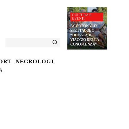
CULTURA E
EVENTI
A CORTONA LO
SPETTACOLO
“ODISSEA, IL
VIAGGIO DELLA
CONOSCENZA”
ORT
NECROLOGI
A