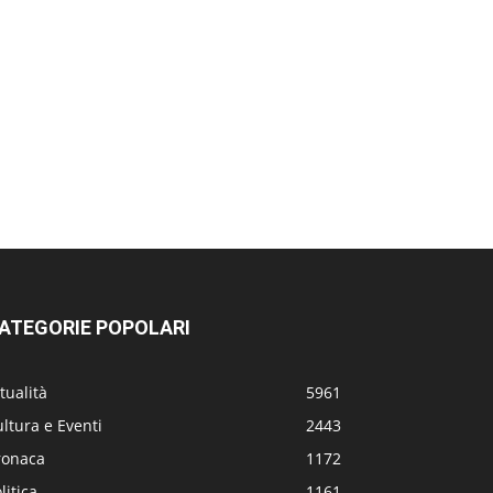
ATEGORIE POPOLARI
tualità
5961
ltura e Eventi
2443
ronaca
1172
litica
1161