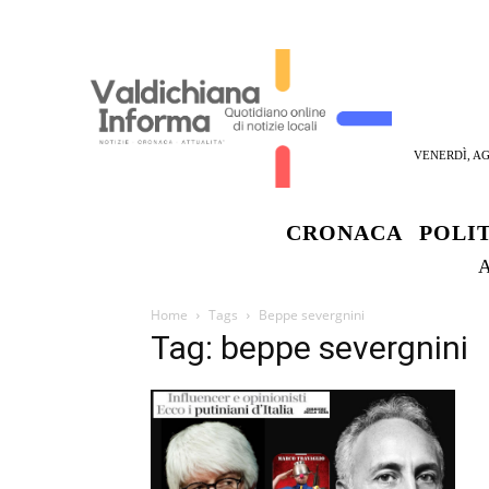
VENERDÌ, AG
CRONACA
POLI
Home
Tags
Beppe severgnini
Tag: beppe severgnini