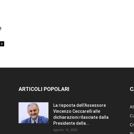
e
0
ARTICOLI POPOLARI
C
La risposta dell’Assessore
At
Vincenzo Ceccarelli alle
Cu
dichiarazioni rilasciate dalla
Presidente della...
C
Agosto 14, 2020
Po