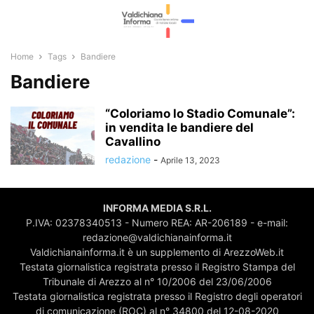
Home
Tags
Bandiere
Bandiere
“Coloriamo lo Stadio Comunale”:
in vendita le bandiere del
Cavallino
redazione
-
Aprile 13, 2023
INFORMA MEDIA S.R.L.
P.IVA: 02378340513 - Numero REA: AR-206189 - e-mail:
redazione@valdichianainforma.it
Valdichianainforma.it è un supplemento di ArezzoWeb.it
Testata giornalistica registrata presso il Registro Stampa del
Tribunale di Arezzo al n° 10/2006 del 23/06/2006
Testata giornalistica registrata presso il Registro degli operatori
di comunicazione (ROC) al n° 34800 del 12-08-2020