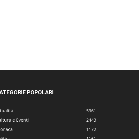
ATEGORIE POPOLARI
tualità
5961
ltura e Eventi
2443
ronaca
1172
litica
1161