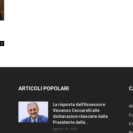
0
ARTICOLI POPOLARI
C
La risposta dell’Assessore
At
Vincenzo Ceccarelli alle
Cu
dichiarazioni rilasciate dalla
Presidente della...
C
Agosto 14, 2020
Po