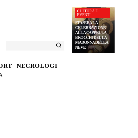
CULTURA E
EVENTI
STASERA LA
CELEBRAZIONE
ALLA CAPPELLA
BROCCHI DELLA
MADONNA DELLA
NEVE
ORT
NECROLOGI
A