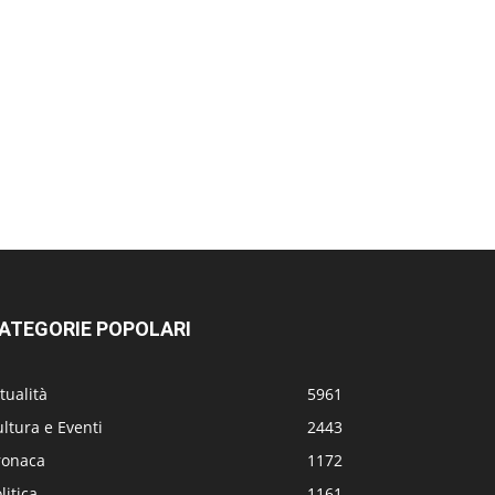
ATEGORIE POPOLARI
tualità
5961
ltura e Eventi
2443
ronaca
1172
litica
1161