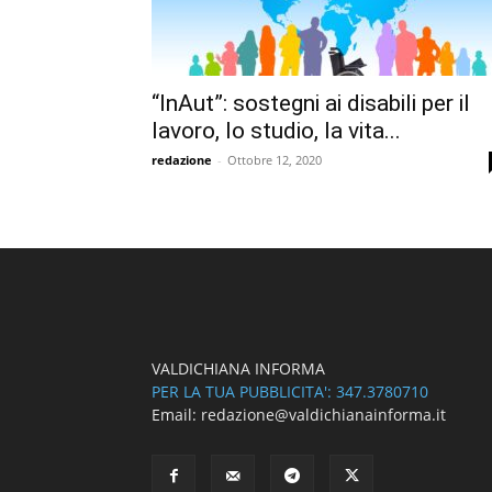
“InAut”: sostegni ai disabili per il
lavoro, lo studio, la vita...
redazione
-
Ottobre 12, 2020
VALDICHIANA INFORMA
PER LA TUA PUBBLICITA': 347.3780710
Email: redazione@valdichianainforma.it