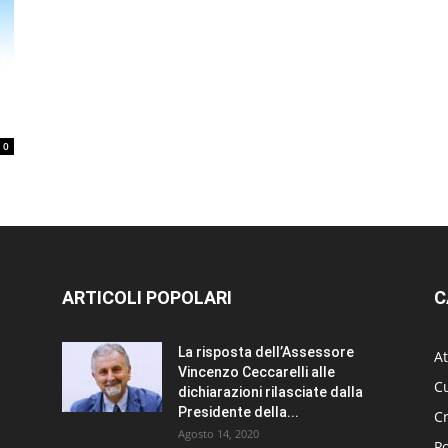
0
ARTICOLI POPOLARI
C
La risposta dell’Assessore
At
Vincenzo Ceccarelli alle
Cu
dichiarazioni rilasciate dalla
Presidente della...
C
Agosto 14, 2020
Po