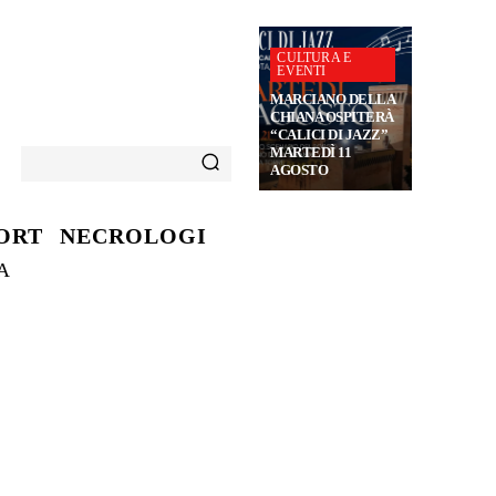
CULTURA E
EVENTI
MARCIANO DELLA
CHIANA OSPITERÀ
“CALICI DI JAZZ”
MARTEDÌ 11
AGOSTO
ORT
NECROLOGI
A