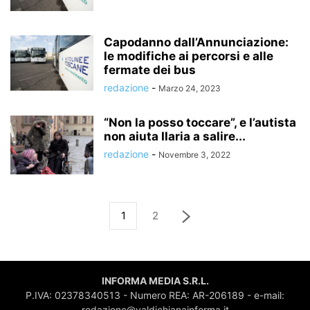
Capodanno dall’Annunciazione:
le modifiche ai percorsi e alle
fermate dei bus
redazione
-
Marzo 24, 2023
“Non la posso toccare”, e l’autista
non aiuta Ilaria a salire...
redazione
-
Novembre 3, 2022
1
2
INFORMA MEDIA S.R.L.
P.IVA: 02378340513 - Numero REA: AR-206189 - e-mail:
redazione@valdichianainforma.it