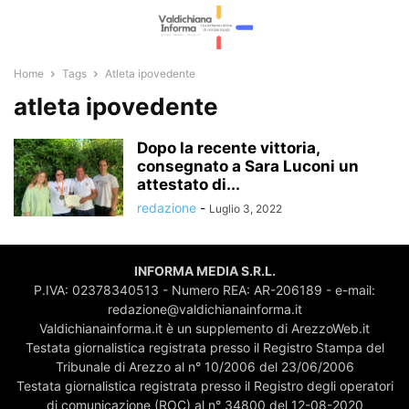
Home
Tags
Atleta ipovedente
atleta ipovedente
Dopo la recente vittoria,
consegnato a Sara Luconi un
attestato di...
redazione
-
Luglio 3, 2022
INFORMA MEDIA S.R.L.
P.IVA: 02378340513 - Numero REA: AR-206189 - e-mail:
redazione@valdichianainforma.it
Valdichianainforma.it è un supplemento di ArezzoWeb.it
Testata giornalistica registrata presso il Registro Stampa del
Tribunale di Arezzo al n° 10/2006 del 23/06/2006
Testata giornalistica registrata presso il Registro degli operatori
di comunicazione (ROC) al n° 34800 del 12-08-2020