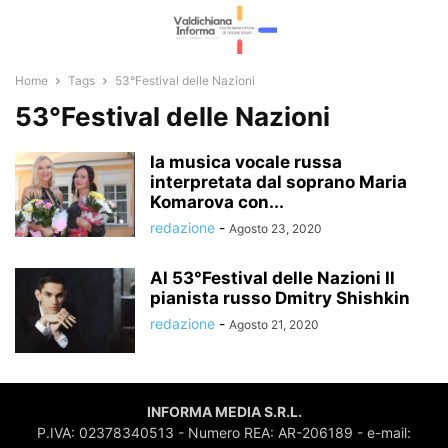
Home
Tags
53°Festival delle Nazioni
53°Festival delle Nazioni
la musica vocale russa
interpretata dal soprano Maria
Komarova con...
redazione
-
Agosto 23, 2020
Al 53°Festival delle Nazioni Il
pianista russo Dmitry Shishkin
redazione
-
Agosto 21, 2020
INFORMA MEDIA S.R.L.
P.IVA: 02378340513 - Numero REA: AR-206189 - e-mail: